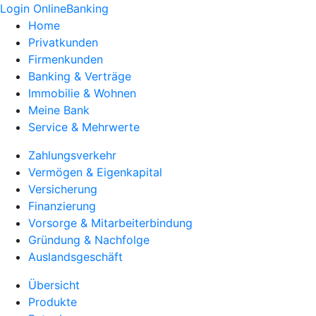
Login OnlineBanking
Home
Privatkunden
Firmenkunden
Banking & Verträge
Immobilie & Wohnen
Meine Bank
Service & Mehrwerte
Zahlungsverkehr
Vermögen & Eigenkapital
Versicherung
Finanzierung
Vorsorge & Mitarbeiterbindung
Gründung & Nachfolge
Auslandsgeschäft
Übersicht
Produkte