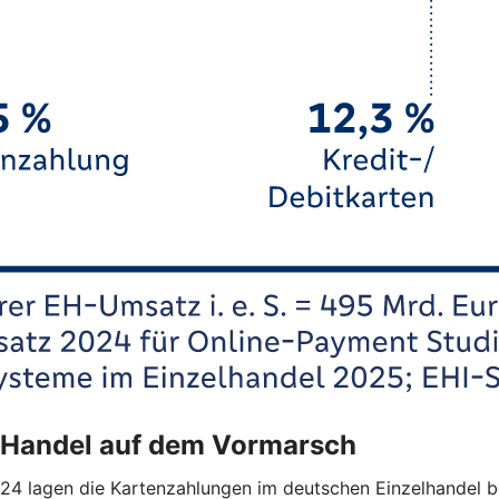
n Handel auf dem Vormarsch
24 lagen die Kartenzahlungen im deutschen Einzelhandel bei