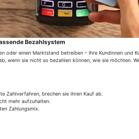
 passende Bezahlsystem
den oder einen Marktstand betreiben – Ihre Kundinnen und 
f ab, wenn sie nicht so bezahlen können, wie sie möchten. 
e Zahlverfahren, brechen sie ihren Kauf ab.
icht mehr aufzuhalten.
ten Zahlungsmix.