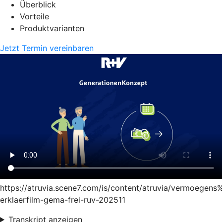
Überblick
Vorteile
Produktvarianten
Jetzt Termin vereinbaren
https://atruvia.scene7.com/is/content/atruvia/vermoege
erklaerfilm-gema-frei-ruv-202511
Transkript anzeigen